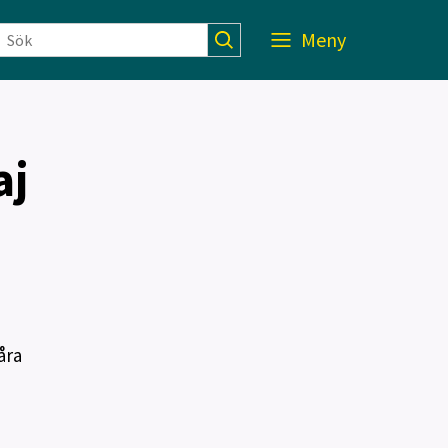
Meny
aj
åra