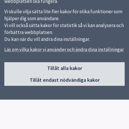
webbplatsen ska fungera.
Vi skulle vilja sätta lite fler kakor för olika funktioner som
hjälper dig som användare.
Vi vill också sätta kakor för statistik så vi kan analysera och
förbättra webbplatsen.
Du kan när du vill ändra dina inställningar.
Läs om vilka kakor vi använder och ändra dina inställningar
Sidfot
Tillåt alla kakor
Huvudmeny
Tillåt endast nödvändiga kakor
Start
Om skolan
Kontakt
Elevhälsa
Blanketter & Dokument
Frånvaroanmälan